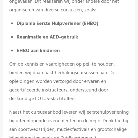
ongevallen.
Dit
realiseren
wij
onder
andere
door
het
organiseren
van
diverse
cursussen,
zoals:
Diploma
Eerste
Hulpverlener (
EHBO)
Reanimatie
en
AED-
gebruik
EHBO
aan
kinderen
Om
de
kennis
en
vaardigheden
op
peil
te
houden,
bieden
wij
daarnaast
herhalingscursussen
aan.
De
opleidingen
worden
verzorgd
door
ervaren
en
gecertificeerde
instructeurs,
ondersteund
door
deskundige
LOTUS-
slachtoffers.
Naast
het
cursusaanbod
leveren
wij
eerstehulpverlening
bij
uiteenlopende
evenementen
in
de
regio.
Denk
hierbij
aan
sportwedstrijden,
muziekfestivals
en
grootschalige