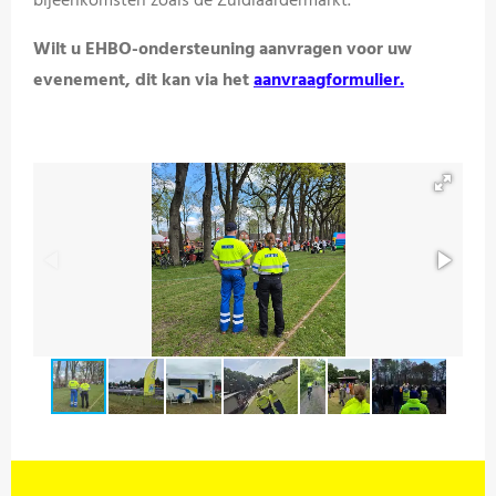
bijeenkomsten
zoals
de
Zuidlaardermarkt.
Wilt
u
EHBO-
ondersteuning
aanvragen
voor
uw
evenement, d
it kan via het
aanvraagformulier.