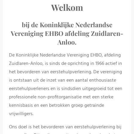
Welkom
bij de Koninklijke Nederlandse
Vereniging EHBO afdeling Zuidlaren-
Anloo.
De
Koninklijke
Nederlandse
Vereniging
EHBO,
afdeling
Zuidlaren-
Anloo,
is
sinds
de
oprichting
in
1966
actief
in
het
bevorderen
van
eerstehulpverlening.
De
vereniging
is
ontstaan
uit
de
inzet
van
een
aantal
enthousiaste
eerstehulpverleners
en
is
sindsdien
uitgegroeid
tot
een
professionele
non-
profitorganisatie
met
een
sterke
kennisbasis
en
een
betrokken
groep
getrainde
vrijwilligers.
Ons
doel
is
het
bevorderen
van
eerstehulpverlening
bij